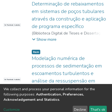
Determinação de rebaixamentos
em sistemas de poços tubulares
através da construção e aplicação
de programa específico
No Thumbnail Available
(
Biblioteca Digital de Teses e Dissertações
da USP,
2017-11-15
)
Alamy Filho, José
Show more
Eduardo
Item
Modelação numérica de
processos de sedimentação em
escoamentos turbulentos e
análise da ressuspensão em
No Thumbnail Available
canais
We collect and process your personal information for the
following purposes:
Authentication, Preferences,
(
Biblioteca Digital de Teses e Dissertações
Acknowledgement and Statistics
.
da USP,
2017-11-15
)
Alamy Filho, José
Show more
Eduardo
Customize
Decline
That's ok