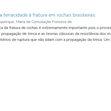
 tenacidade à fratura em rochas brasileiras
querque, Maria da Consolação Fonseca de
a da fratura de rochas é extremamente importante pois o proces
propagação de trinca e as teorias clássicas da resistência dos 
itérios de ruptura que não lidam com a propagação da trinca. U
de Rochas é a tenacidade à fratura, que é o parâmetro que indica
esistir ao fraturamento por esforços de fadiga ou estático. Cons
acidade à fratura de rochas, a descrição dos três tipos de ensaio
s usadas para a realização destes, bem como seus resultados 
ico dos ensaios. Visa-se com esta pesquisa capacitar o laborat
a e instrumental necessário para a determinação de tenacidade 
s pela ISRM. Os equipamentos mais sofisticados para a realizaç
atório, restou somente a aquisição ou desenvolvimento de pequ
tras.