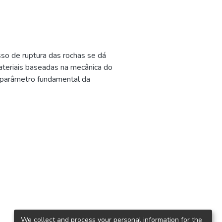
so de ruptura das rochas se dá
materiais baseadas na mecânica do
m parâmetro fundamental da
 a habilidade de materiais
tam deste trabalho uma revisão da
s (sugeridos pela ISRM, 1988 e
e conclusões. No apêndice tem-se
ório de mecânica das rochas da
à fratura para o modo I de
ão desses ensaios já estavam à
enos dispositivos de montagem ou
We collect and process your personal information for the