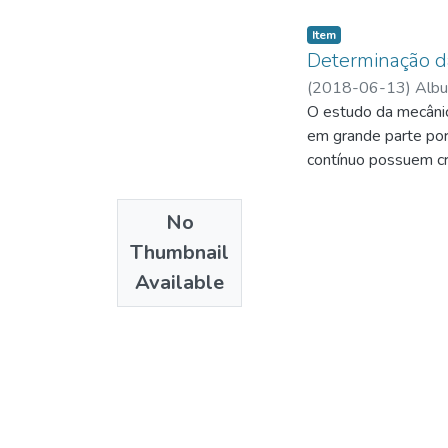
Item
Determinação da
(
2018-06-13
)
Albu
O estudo da mecânic
em grande parte por 
contínuo possuem cr
Mecânica da Fratura 
idealmente frágeis r
No
literatura sobre ten
Thumbnail
1995) e das amostra
Available
um embasamento teór
EESC-USP com técnic
propagação sugerido
disposição do labor
preparação das amos