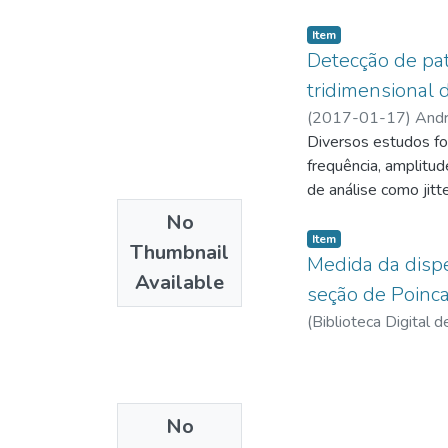
Item
Detecção de pat
tridimensional 
(
2017-01-17
)
Andr
Diversos estudos fo
frequência, amplitu
de análise como jitt
de apoio ao especial
No
análise acústica ba
Item
Thumbnail
técnica de análise n
Medida da dispe
Available
dessa tese é diferen
seção de Poinc
conhecida como Seçã
(
Biblioteca Digital
16 com nódulo e 16
0.5s-1.0s, 2.0s-2.5
pitch, chamado de se
médio, e de cada pon
No
dispersão dos ponto