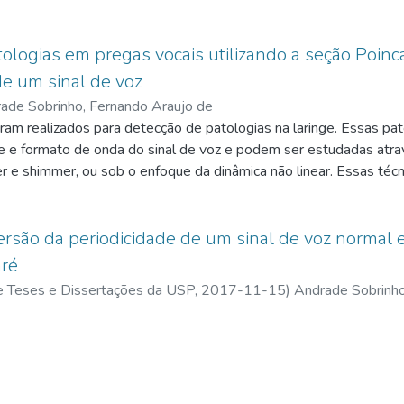
ologias em pregas vocais utilizando a seção Poinc
de um sinal de voz
ade Sobrinho, Fernando Araujo de
ram realizados para detecção de patologias na laringe. Essas pa
de e formato de onda do sinal de voz e podem ser estudadas atr
er e shimmer, ou sob o enfoque da dinâmica não linear. Essas téc
ista da área de fonoaudiologia para o diagnóstico de patologias 
seiam-se no formato de onda vocal no domínio do tempo e domíni
ão linear utilizada nesse trabalho baseia-se no atrator reconstruíd
rsão da periodicidade de um sinal de voz normal e
ciar vozes normais e patológicas e entre patologias usando a técn
aré
o de Poincaré. Foram analisados 48 sinais de vozes humanas, di
 de Teses e Dissertações da USP,
2017-11-15
)
Andrade Sobrinho
 com edema de Reinke). Em seguida foram selecionados 3 trech
s e 4.0s-4.5s chamado de primeiro critério e um trecho 500ms no
gundo critério. Em seguida, o atrator foi reconstruído em 3 dime
to do atrator médio foi extraída a seção de Poincaré. De cada se
s do atrator no plano através da média e desvio padrão das dis