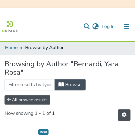
(current)
Log In
Home
Browse by Author
Communities & Collections
Browsing by Author "Bernardi, Yara
All of DSpace
Rosa"
Browse
All browse results
Now showing
1 - 1 of 1
Item