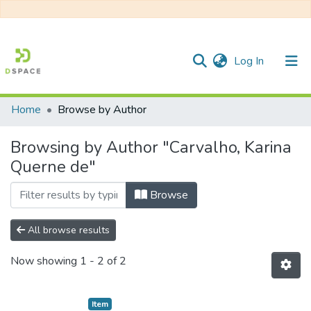
(current)
Log In
Home
Browse by Author
Communities & Collections
Browsing by Author "Carvalho, Karina
All of DSpace
Querne de"
Browse
All browse results
Now showing
1 - 2 of 2
Item