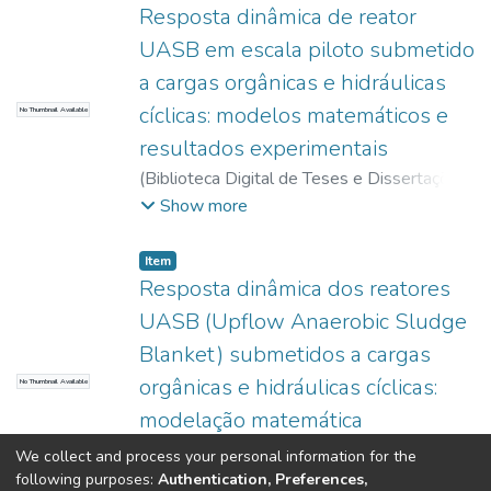
Resposta dinâmica de reator
UASB em escala piloto submetido
a cargas orgânicas e hidráulicas
cíclicas: modelos matemáticos e
No Thumbnail Available
resultados experimentais
(
Biblioteca Digital de Teses e Dissertações
da USP,
2017-11-15
)
Carvalho, Karina
Show more
Querne de
Item
Resposta dinâmica dos reatores
UASB (Upflow Anaerobic Sludge
Blanket) submetidos a cargas
orgânicas e hidráulicas cíclicas:
No Thumbnail Available
modelação matemática
simplificada
We collect and process your personal information for the
following purposes:
Authentication, Preferences,
(
Biblioteca Digital de Teses e Dissertações