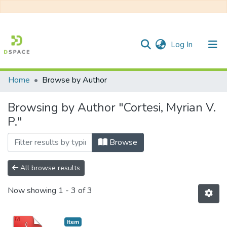
(current)
Log In
Home
Browse by Author
Communities & Collections
Browsing by Author "Cortesi, Myrian V.
All of DSpace
P."
Browse
All browse results
Now showing
1 - 3 of 3
Item