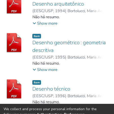
Desenho arquitetônico
(
EESC/USP,
1994
)
Bortolucci, Maria Angela
P. C. S.
Não há resumo.
;
Cortesi, Myrian V. P.
Show more
Item
Desenho geométrico : geometria
descritiva
(
EESC/USP,
1995
)
Bortolucci, Maria Angela
P. C. S.
Não há resumo.
;
Cortesi, Myrian V. P.
Show more
Item
Desenho técnico
(
EESC/USP,
1996
)
Bortolucci, Maria Angela
P. C. S.
Não há resumo.
;
Cortesi, Myrian V. P.
Show more
We collect and process your personal information for the