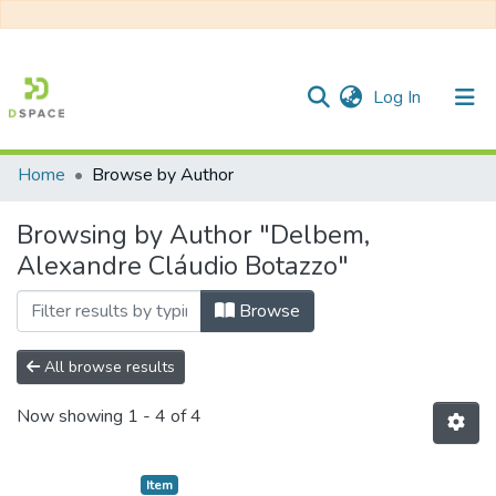
(current)
Log In
Home
Browse by Author
Communities & Collections
Browsing by Author "Delbem,
All of DSpace
Alexandre Cláudio Botazzo"
Browse
All browse results
Now showing
1 - 4 of 4
Item