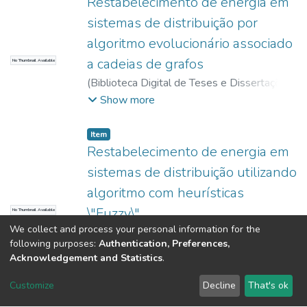
Restabelecimento de energia em
sistemas de distribuição por
algoritmo evolucionário associado
a cadeias de grafos
No Thumbnail Available
(
Biblioteca Digital de Teses e Dissertações
da USP,
2017-11-15
)
Delbem, Alexandre
Show more
Cláudio Botazzo
Item
Restabelecimento de energia em
sistemas de distribuição utilizando
algoritmo com heurísticas
\"Fuzzy\"
No Thumbnail Available
We collect and process your personal information for the
(
2017-11-28
)
Delbem, Alexandre Cláudio
following purposes:
Authentication, Preferences,
Botazzo
O objetivo deste trabalho é desenvolver
Acknowledgement and Statistics
.
um programa que automatize o
restabelecimento de energia para sistemas
Customize
Decline
That's ok
de distribuição. Um plano de
Show more