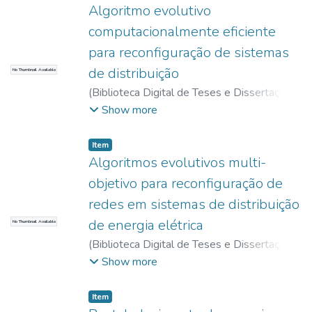
Algoritmo evolutivo
computacionalmente eficiente
para reconfiguração de sistemas
de distribuição
No Thumbnail Available
(
Biblioteca Digital de Teses e Dissertações
da USP,
2017-11-15
)
Santos, Augusto
Show more
Cesar dos
Item
Algoritmos evolutivos multi-
objetivo para reconfiguração de
redes em sistemas de distribuição
de energia elétrica
No Thumbnail Available
(
Biblioteca Digital de Teses e Dissertações
da USP,
2017-11-15
)
Sanches, Danilo
Show more
Sipoli
Item