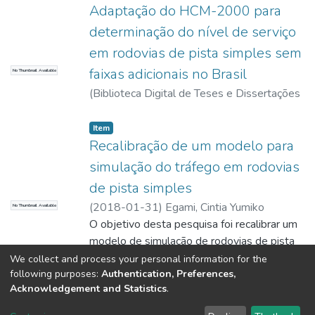
Adaptação do HCM-2000 para
determinação do nível de serviço
em rodovias de pista simples sem
faixas adicionais no Brasil
No Thumbnail Available
(
Biblioteca Digital de Teses e Dissertações
da USP,
2017-11-15
)
Egami, Cintia Yumiko
Item
Recalibração de um modelo para
simulação do tráfego em rodovias
de pista simples
(
2018-01-31
)
Egami, Cintia Yumiko
No Thumbnail Available
O objetivo desta pesquisa foi recalibrar um
modelo de simulação de rodovias de pista
simples a fim de seja possível usá-lo no
We collect and process your personal information for the
following purposes:
Authentication, Preferences,
estudo de estradas do Estado de São
Show more
Acknowledgement and Statistics
.
Paulo. O modelo escolhido para recalibração
é o TRARR (TRAffic on Rural Roads)