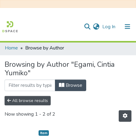
(current)
Log In
Home
Browse by Author
Communities & Collections
Browsing by Author "Egami, Cintia
All of DSpace
Yumiko"
Browse
All browse results
Now showing
1 - 2 of 2
Item