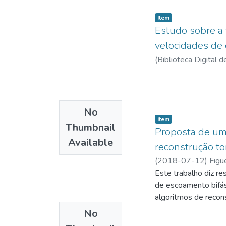
Item
Estudo sobre a 
velocidades de
(
Biblioteca Digital
No
Item
Thumbnail
Proposta de uma
Available
reconstrução t
(
2018-07-12
)
Figu
Este trabalho diz 
de escoamento bifás
algoritmos de recons
têm a hipótese sub
No
sensoriamento do tip