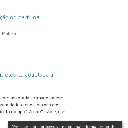
ção do perfil de
 Pinheiro
 elétrica adaptada à
amento adaptada ao imageamento
 vem do fato que a maioria dos
o do tipo \'\'duro\", isto é, eles
alelo. Quando usam campos de
amentos bifásicos, estas
We collect and process your personal information for the