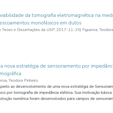
viabilidade da tomografia eletromagnética na medi
 escoamentos monofásicos em dutos
 de Teses e Dissertações da USP,
2017-11-15
)
Figueroa, Teodora
 nova estratégia de sensoriamento por impedância
omográfica
eroa, Teodora Pinheiro
respeito ao desenvolvimento de uma nova estratégia de Sensori
ico por tomografia de impedância elétrica. Sua motivação básica
trução numérica foram desenvolvidos para campos de sensoriament
jacente de que o campo de sensoriamento é bidimensional e par
o \"mole\", tais como em tomografia capacitiva elétrica de esco