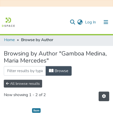
(current)
Log In
Home
Browse by Author
Communities & Collections
Browsing by Author "Gamboa Medina,
All of DSpace
Maria Mercedes"
Browse
All browse results
Now showing
1 - 2 of 2
Item