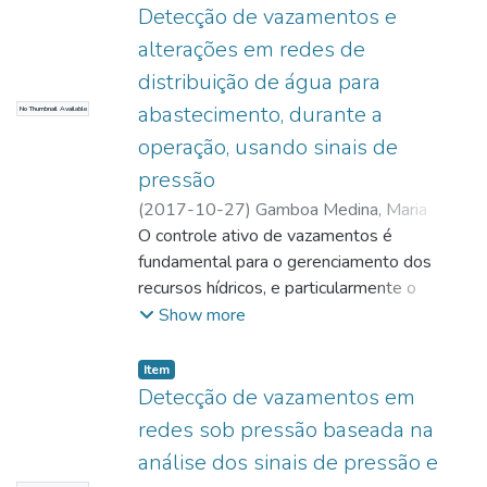
Detecção de vazamentos e
alterações em redes de
distribuição de água para
abastecimento, durante a
No Thumbnail Available
operação, usando sinais de
pressão
(
2017-10-27
)
Gamboa Medina, Maria
Mercedes
O controle ativo de vazamentos é
fundamental para o gerenciamento dos
recursos hídricos, e particularmente o
problema de sua detecção precisa de
Show more
alternativas de solução. Nesta pesquisa
foram desenvolvidos três métodos para
Item
detecção da ocorrência de vazamentos ou
Detecção de vazamentos em
outras alterações em redes de distribuição
redes sob pressão baseada na
de água para abastecimento, durante
análise dos sinais de pressão e
operação, com base na análise dos sinais de