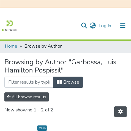
(current)
Log In
Home
Browse by Author
Communities & Collections
Browsing by Author "Garbossa, Luis
All of DSpace
Hamilton Pospissil"
Browse
All browse results
Now showing
1 - 2 of 2
Item