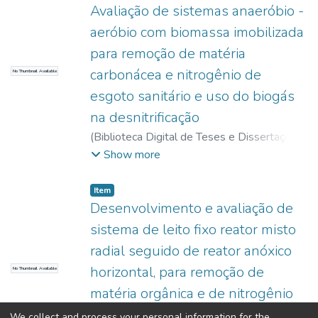
Avaliação de sistemas anaeróbio -
aeróbio com biomassa imobilizada
para remoção de matéria
carbonácea e nitrogênio de
No Thumbnail Available
esgoto sanitário e uso do biogás
na desnitrificação
(
Biblioteca Digital de Teses e Dissertações
da USP,
2017-11-15
)
Garbossa, Luis
Show more
Hamilton Pospissil
Item
Desenvolvimento e avaliação de
sistema de leito fixo reator misto
radial seguido de reator anóxico
horizontal, para remoção de
No Thumbnail Available
matéria orgânica e de nitrogênio
de esgoto sanitário
We collect and process your personal information for the