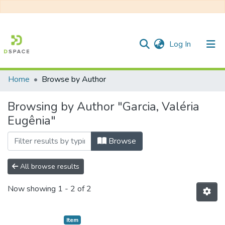
(current)
Log In
Home
Browse by Author
Communities & Collections
Browsing by Author "Garcia, Valéria
All of DSpace
Eugênia"
Browse
All browse results
Now showing
1 - 2 of 2
Item