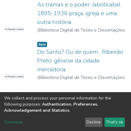
As tramas e o poder: Jaboticabal
1895-1936 praça, igreja e uma
outra história
(
Biblioteca Digital de Teses e Dissertações
No Thumbnail Available
da USP,
2017-11-15
)
Garcia, Valéria
Eugênia
Item
Do Santo? Ou de quem... Ribeirão
Preto: gênese da cidade
mercadoria
(
Biblioteca Digital de Teses e Dissertações
No Thumbnail Available
da USP,
2017-11-15
)
Garcia, Valéria
Eugênia
We collect and process your personal information for the
following purposes:
Authentication, Preferences,
Acknowledgement and Statistics
.
DSpace software
copyright © 2002-2026
LYRASIS
Customize
Decline
That's ok
Cookie settings
Send Feedback