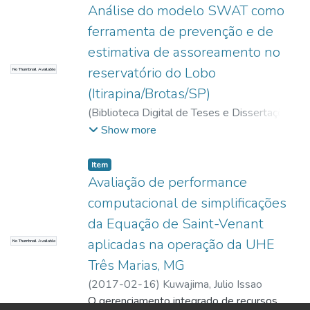
Análise do modelo SWAT como
ferramenta de prevenção e de
estimativa de assoreamento no
reservatório do Lobo
No Thumbnail Available
(Itirapina/Brotas/SP)
(
Biblioteca Digital de Teses e Dissertações
da USP,
2017-11-15
)
Kuwajima, Julio
Show more
Issao
Item
Avaliação de performance
computacional de simplificações
da Equação de Saint-Venant
aplicadas na operação da UHE
No Thumbnail Available
Três Marias, MG
(
2017-02-16
)
Kuwajima, Julio Issao
O gerenciamento integrado de recursos