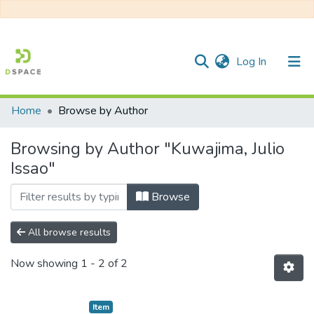
(current)
Log In
Home
Browse by Author
Communities & Collections
Browsing by Author "Kuwajima, Julio
All of DSpace
Issao"
Browse
All browse results
Now showing
1 - 2 of 2
Item