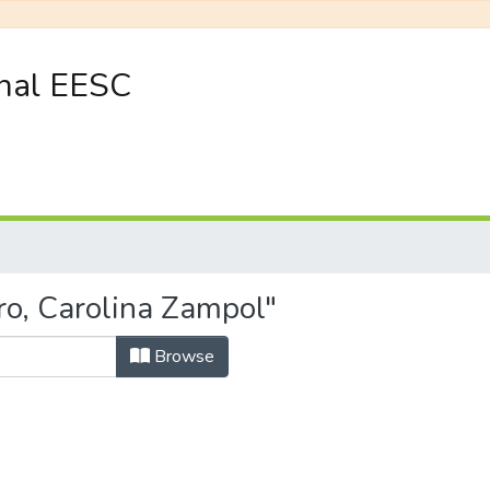
onal EESC
ro, Carolina Zampol"
Browse