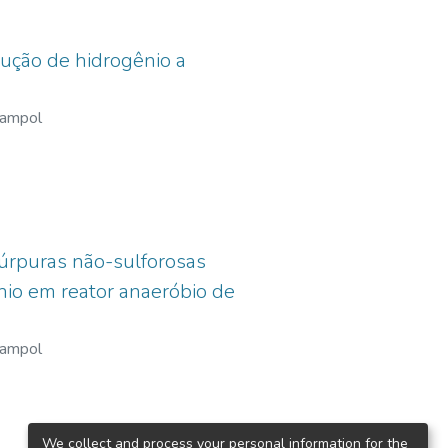
dução de hidrogênio a
Zampol
púrpuras não-sulforosas
nio em reator anaeróbio de
Zampol
We collect and process your personal information for the