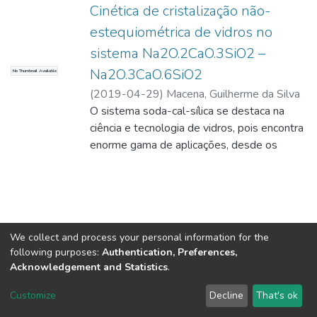
Cinética de cristalização não-
estequiométrica de vidros no
sistema Na2O.2CaO.3SiO2 –
Na2O.3CaO.6SiO2
No Thumbnail Available
(
2019-04-29
)
Macena, Guilherme da Silva
O sistema soda-cal-sílica se destaca na
ciência e tecnologia de vidros, pois encontra
enorme gama de aplicações, desde os
tradicionais vidros de janela até
biomateriais. Mesmo assim, a cinética de
transformação de fases e em particular a
cinética de cristalização de vidros não é bem
conhecida em diversas regiões de
We collect and process your personal information for the
composições nesse sistema clássico,
following purposes:
Authentication, Preferences,
dentre elas a do binário combeíta-devitrita
Acknowledgement and Statistics
.
(Na2O.2CaO.3SiO2 – Na2O.3CaO.6SiO2).
DSpace software
copyright © 2002-2026
LYRASIS
Customize
Decline
That's ok
Neste trabalho, a cinética de cristalização de
Cookie settings
Send Feedback
vidros de várias composições no sistema