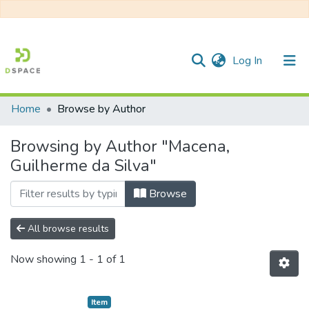
(current)
Log In
Home
Browse by Author
Communities & Collections
Browsing by Author "Macena,
All of DSpace
Guilherme da Silva"
Browse
All browse results
Now showing
1 - 1 of 1
Item