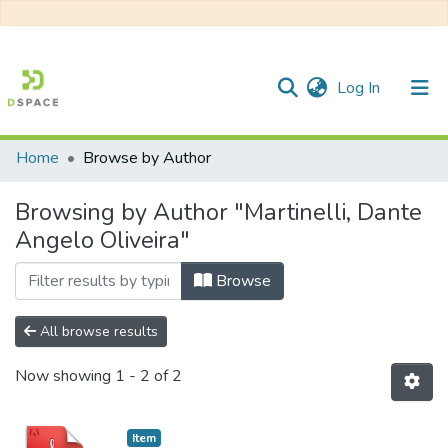
(current)
Log In
Home
Browse by Author
Communities & Collections
Browsing by Author "Martinelli, Dante
All of DSpace
Angelo Oliveira"
Browse
All browse results
Now showing
1 - 2 of 2
Item