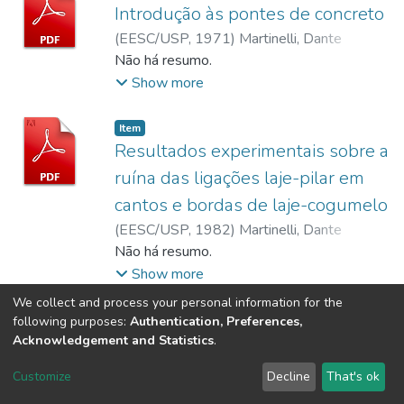
Introdução às pontes de concreto
(
EESC/USP,
1971
)
Martinelli, Dante
Angelo Oliveira
Não há resumo.
Show more
Item
Resultados experimentais sobre a
ruína das ligações laje-pilar em
cantos e bordas de laje-cogumelo
(
EESC/USP,
1982
)
Martinelli, Dante
Angelo Oliveira
Não há resumo.
;
Takeya, Toshiaki
;
Figueiredo
Filho, Jasson Rodrigues de
;
Ferreira, Jorge
Show more
Campiteli
;
Silva, Irineu da
We collect and process your personal information for the
following purposes:
Authentication, Preferences,
Acknowledgement and Statistics
.
DSpace software
copyright © 2002-2026
LYRASIS
Customize
Decline
That's ok
Cookie settings
Send Feedback