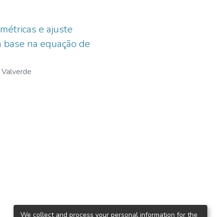
imétricas e ajuste
om base na equação de
k Valverde
We collect and process your personal information for the