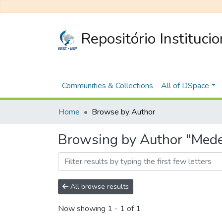
Repositório Instituci
Communities & Collections
All of DSpace
Home
Browse by Author
Browsing by Author "Medei
All browse results
Now showing
1 - 1 of 1