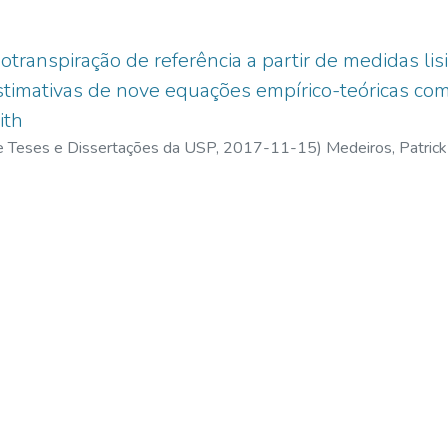
transpiração de referência a partir de medidas lis
estimativas de nove equações empírico-teóricas c
ith
 de Teses e Dissertações da USP,
2017-11-15
)
Medeiros, Patric