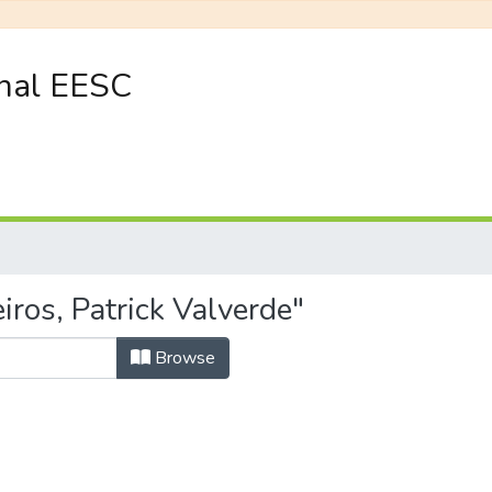
onal EESC
ros, Patrick Valverde"
Browse