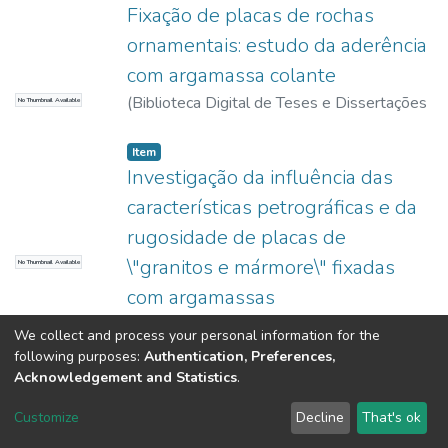
Fixação de placas de rochas
ornamentais: estudo da aderência
com argamassa colante
(
Biblioteca Digital de Teses e Dissertações
No Thumbnail Available
da USP,
2017-11-15
)
Nogami, Lizandra
Item
Investigação da influência das
características petrográficas e da
rugosidade de placas de
\"granitos e mármore\" fixadas
No Thumbnail Available
com argamassas
(
Biblioteca Digital de Teses e Dissertações
We collect and process your personal information for the
da USP,
2017-11-15
)
Nogami, Lizandra
following purposes:
Authentication, Preferences,
Acknowledgement and Statistics
.
DSpace software
copyright © 2002-2026
LYRASIS
Customize
Decline
That's ok
Cookie settings
Send Feedback