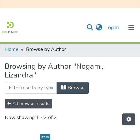
(current)
Log In
Home
Browse by Author
Communities & Collections
Browsing by Author "Nogami,
All of DSpace
Lizandra"
Browse
All browse results
Now showing
1 - 2 of 2
Item