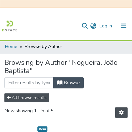
(current)
Log In
Home
Browse by Author
Communities & Collections
Browsing by Author "Nogueira, João
All of DSpace
Baptista"
Browse
All browse results
Now showing
1 - 5 of 5
Item