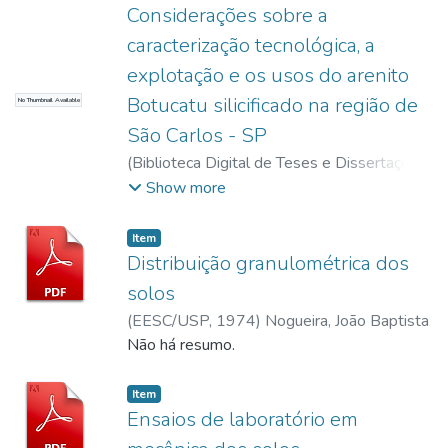
Considerações sobre a
caracterização tecnológica, a
explotação e os usos do arenito
Botucatu silicificado na região de
No Thumbnail Available
São Carlos - SP
(
Biblioteca Digital de Teses e Dissertações
da USP,
2017-11-15
)
Portillo, Emiliano
Show more
Zoilo Fretes
Item
Distribuição granulométrica dos
solos
(
EESC/USP,
1974
)
Nogueira, João Baptista
Não há resumo.
Item
Ensaios de laboratório em