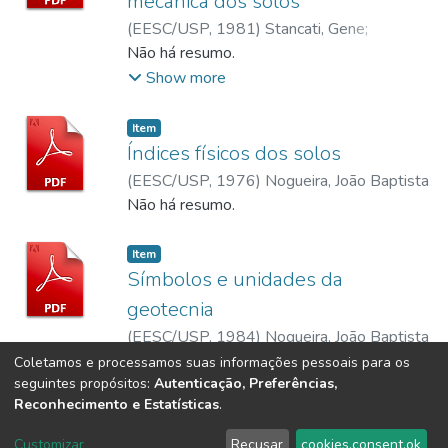
mecânica dos solos
(
EESC/USP,
1981
)
Stancati, Gene
;
Nogueira, João Baptista
Não há resumo.
;
Vilar, Orencio
Monje
Show more
Item
Índices físicos dos solos
(
EESC/USP,
1976
)
Nogueira, João Baptista
Não há resumo.
Item
Símbolos e unidades da
geotecnia
(
EESC/USP,
1984
)
Nogueira, João Baptista
Não há resumo.
Coletamos e processamos suas informações pessoais para os
seguintes propósitos:
Autenticação, Preferências,
Reconhecimento e Estatísticas
.
DSpace software
copyright © 2002-2026
LYRASIS
Customizar
Recusar
cookies.consent.ok