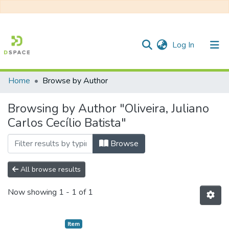
(current)
Log In
Home
Browse by Author
Communities & Collections
Browsing by Author "Oliveira, Juliano
All of DSpace
Carlos Cecílio Batista"
Browse
All browse results
Now showing
1 - 1 of 1
Item