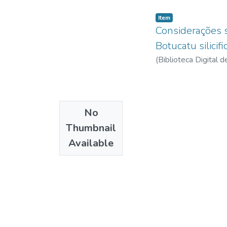
Item
Considerações s
Botucatu silicif
(
Biblioteca Digital
No
Thumbnail
Available