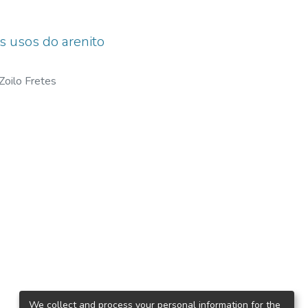
os usos do arenito
 Zoilo Fretes
We collect and process your personal information for the