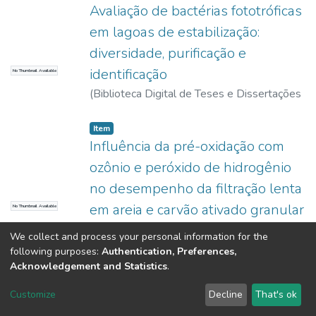
Avaliação de bactérias fototróficas
em lagoas de estabilização:
diversidade, purificação e
identificação
No Thumbnail Available
(
Biblioteca Digital de Teses e Dissertações
da USP,
2017-11-15
)
Saavedra del Aguila,
Nora Katia
Item
Influência da pré-oxidação com
ozônio e peróxido de hidrogênio
no desempenho da filtração lenta
em areia e carvão ativado granular
No Thumbnail Available
(
Biblioteca Digital de Teses e Dissertações
We collect and process your personal information for the
da USP,
2017-11-15
)
Saavedra del Aguila,
following purposes:
Authentication, Preferences,
Nora Katia
Acknowledgement and Statistics
.
DSpace software
copyright © 2002-2026
LYRASIS
Customize
Decline
That's ok
Cookie settings
Send Feedback