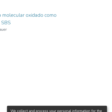
so molecular oxidado como
o SBS
auer
We collect and process your personal information for the