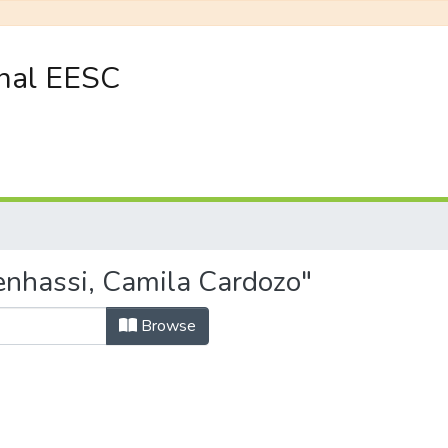
onal EESC
enhassi, Camila Cardozo"
Browse