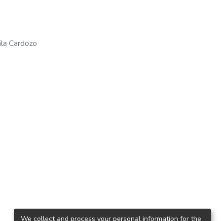
ila Cardozo
We collect and process your personal information for the