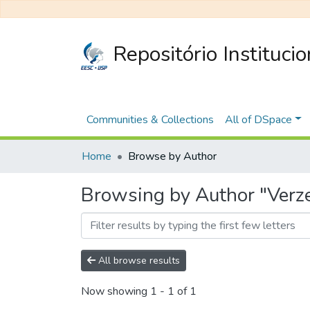
Repositório Instituci
Communities & Collections
All of DSpace
Home
Browse by Author
Browsing by Author "Verz
All browse results
Now showing
1 - 1 of 1