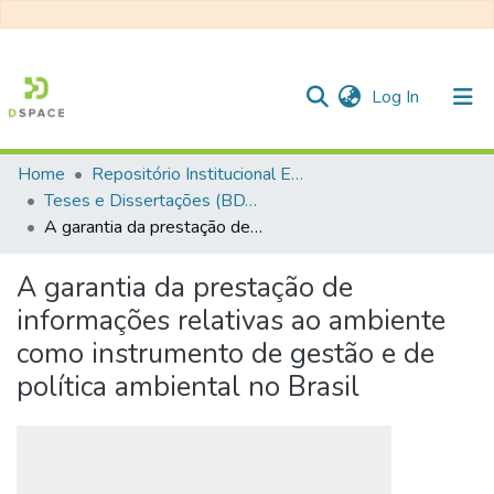
(current)
Log In
Home
Repositório Institucional EESC
Communities & Collections
Teses e Dissertações (BDTD USP)
A garantia da prestação de informações relativas ao ambiente como instrumento de gestão e de política ambiental no Brasil
All of DSpace
Statistics
A garantia da prestação de
informações relativas ao ambiente
como instrumento de gestão e de
política ambiental no Brasil