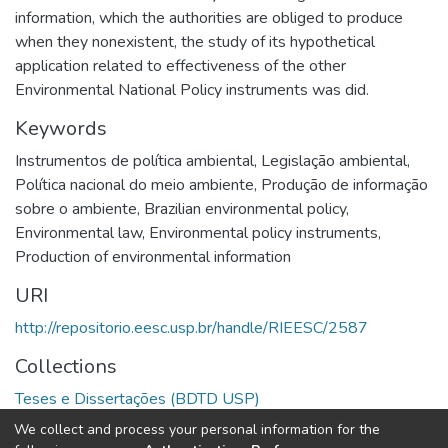
information, which the authorities are obliged to produce
when they nonexistent, the study of its hypothetical
application related to effectiveness of the other
Environmental National Policy instruments was did.
Keywords
Instrumentos de política ambiental
,
Legislação ambiental
,
Política nacional do meio ambiente
,
Produção de informação
sobre o ambiente
,
Brazilian environmental policy
,
Environmental law
,
Environmental policy instruments
,
Production of environmental information
URI
http://repositorio.eesc.usp.br/handle/RIEESC/2587
Collections
Teses e Dissertações (BDTD USP)
We collect and process your personal information for the
Full item page