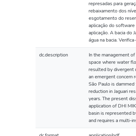
represadas para geraç
rebaixamento dos nívei
esgotamento do reserv
aplicação do software
aplicação. A bacia do
água na bacia. Verific
dc.description
In the management of wa
space where water flo
resulted by divergent u
an emergent concern rel
São Paulo is dammed fo
reduction in Jaguari re
years. The present diss
application of DHI MIK
basin is represented b
and requires a multi-in
dc.format
application/pdf