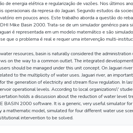
ão de energia elétrica e regularização de vazões. Nos últimos a
s operacionais da represa do Jaguari. Segundo estudos da socieda
atório em poucos anos. Este trabalho aborda a questão do rebai
 DHI Mike Basin 2000. Trata-se de um simulador genérico para si
 Jaguari é representada em um modelo matemático e são simulados
a-se que o problema é real e requer uma intervenção multi-instituc
ter resources, basin is naturally considered the administration un
ws on the way to a common outlet. The integrated development of 
sers should be managed under this unit concept. On Jaguari river ba
ated to the multiplicity of water uses. Jaguari river, an important
r the generation of electricity and stream flow regulation. In las
servoir operational levels. According to local organizations\' studi
ertation holds a discussion about the reduction of water level tre
E BASIN 2000 software. It is a generic, very useful simulator fo
y a mathematic model, simulated for four different water use scena
stitutional intervention to be solved.