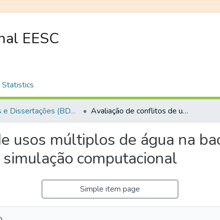
onal EESC
Statistics
Teses e Dissertações (BDTD USP)
Avaliação de conflitos de usos múltiplos de água na bacia hidrográfica do Rio Jaguari - SP, através de simulação computacional
de usos múltiplos de água na bac
de simulação computacional
Simple item page
o