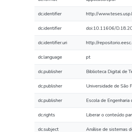
dc.identifier
http://www.teses.us
dc.identifier
doi:10.11606/D.18.
dc.identifier.uri
http://repositorio.ee
dc.language
pt
dc.publisher
Biblioteca Digital de
dc.publisher
Universidade de São 
dc.publisher
Escola de Engenharia 
dc.rights
Liberar o conteúdo par
dc.subject
Análise de sistemas de