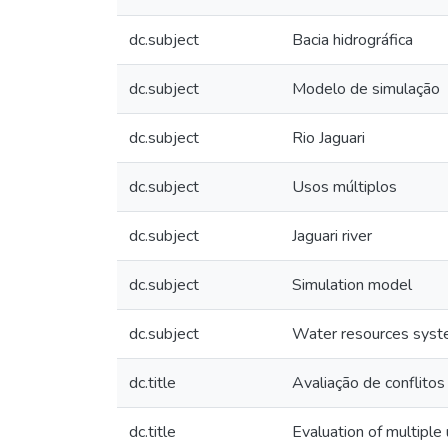
dc.subject
Bacia hidrográfica
dc.subject
Modelo de simulação
dc.subject
Rio Jaguari
dc.subject
Usos múltiplos
dc.subject
Jaguari river
dc.subject
Simulation model
dc.subject
Water resources syst
dc.title
Avaliação de conflitos
dc.title
Evaluation of multiple 