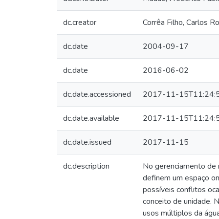
dc.creator
Corrêa Filho, Carlos R
dc.date
2004-09-17
dc.date
2016-06-02
dc.date.accessioned
2017-11-15T11:24:
dc.date.available
2017-11-15T11:24:
dc.date.issued
2017-11-15
dc.description
No gerenciamento de re
definem um espaço on
possíveis conflitos o
conceito de unidade. N
usos múltiplos da água