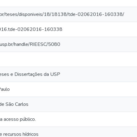
p.br/teses/disponiveis/18/18138/tde-02062016-160338/
2016.tde-02062016-160338
sc.usp.br/handle/RIEESC/5080
 Teses e Dissertações da USP
Paulo
de São Carlos
a acesso público.
 recursos hídricos