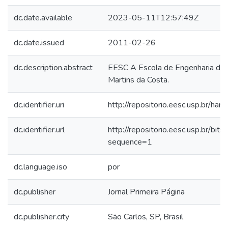
dc.date.available
2023-05-11T12:57:49Z
dc.date.issued
2011-02-26
dc.description.abstract
EESC A Escola de Engenharia de S
Martins da Costa.
dc.identifier.uri
http://repositorio.eesc.usp.br/h
dc.identifier.url
http://repositorio.eesc.usp
sequence=1
dc.language.iso
por
dc.publisher
Jornal Primeira Página
dc.publisher.city
São Carlos, SP, Brasil