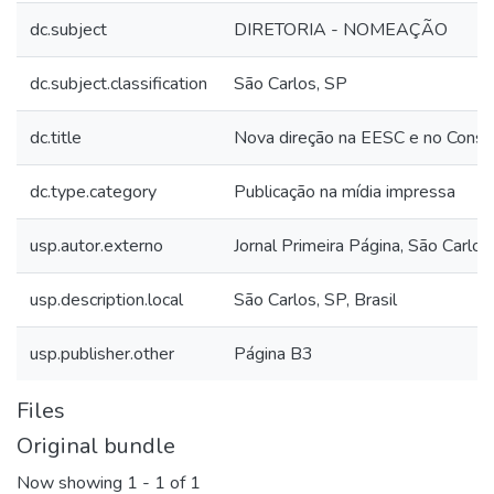
dc.subject
DIRETORIA - NOMEAÇÃO
dc.subject.classification
São Carlos, SP
dc.title
Nova direção na EESC e no Conse
dc.type.category
Publicação na mídia impressa
usp.autor.externo
Jornal Primeira Página, São Carlos,
usp.description.local
São Carlos, SP, Brasil
usp.publisher.other
Página B3
Files
Original bundle
Now showing
1 - 1 of 1