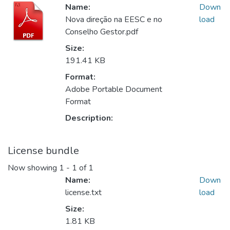
Name:
Down
Nova direção na EESC e no
load
Conselho Gestor.pdf
Size:
191.41 KB
Format:
Adobe Portable Document
Format
Description:
License bundle
Now showing
1 - 1 of 1
Name:
Down
license.txt
load
Size:
1.81 KB