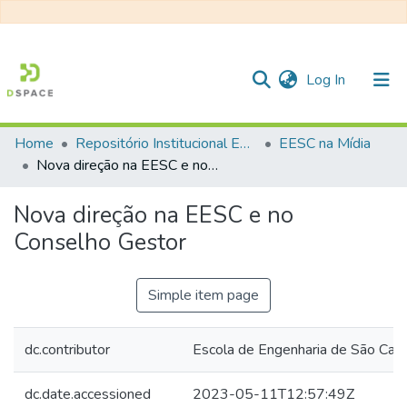
(current)
Log In
Home
Repositório Institucional EESC
EESC na Mídia
Communities & Collections
Nova direção na EESC e no Conselho Gestor
All of DSpace
Nova direção na EESC e no
Statistics
Conselho Gestor
Simple item page
dc.contributor
Escola de Engenharia de São Ca
dc.date.accessioned
2023-05-11T12:57:49Z