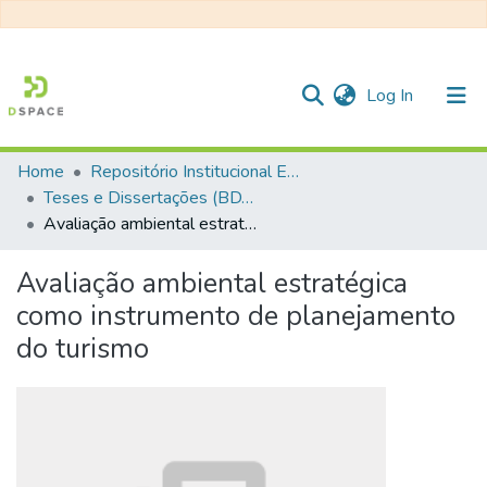
(current)
Log In
Home
Repositório Institucional EESC
Communities & Collections
Teses e Dissertações (BDTD USP)
Avaliação ambiental estratégica como instrumento de planejamento do turismo
All of DSpace
Statistics
Avaliação ambiental estratégica
como instrumento de planejamento
do turismo