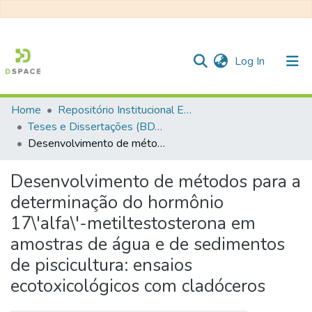
(current)
Log In
Home
Repositório Institucional EESC
Communities & Collections
Teses e Dissertações (BDTD USP)
Desenvolvimento de métodos para a determinação do hormônio 17\'alfa\'-metiltestosterona em amostras de água e de sedimentos de piscicultura: ensaios ecotoxicológicos com cladóceros
All of DSpace
Statistics
Desenvolvimento de métodos para a
determinação do hormônio
17\'alfa\'-metiltestosterona em
amostras de água e de sedimentos
de piscicultura: ensaios
ecotoxicológicos com cladóceros