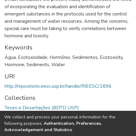
of incorporating the evaluation and identification of
emergent substances in the protocols used for the control
and management of water resources. Among the concerns,
special care must be taking to verify correlations between
hormone and toxicity.
Keywords
Água
,
Ecotoxicidade
,
Hormônio
,
Sedimentos
,
Ecotoxicity
,
Hormone
,
Sediments
,
Water
URI
http://repositorio.eesc.usp.br/handle/RIEESC/1896
Collections
Teses e Dissertações (BDTD USP)
We collect and process your personal information for the
Full item page
following purposes:
Authentication, Preferences,
Acknowledgement and Statistics
.