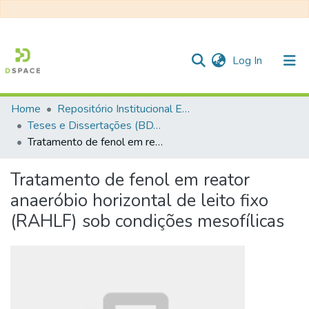
(current)
Log In
Home
Repositório Institucional EESC
Communities & Collections
Teses e Dissertações (BDTD USP)
Tratamento de fenol em reator anaeróbio horizontal de leito fixo (RAHLF) sob condições mesofílicas
All of DSpace
Statistics
Tratamento de fenol em reator
anaeróbio horizontal de leito fixo
(RAHLF) sob condições mesofílicas