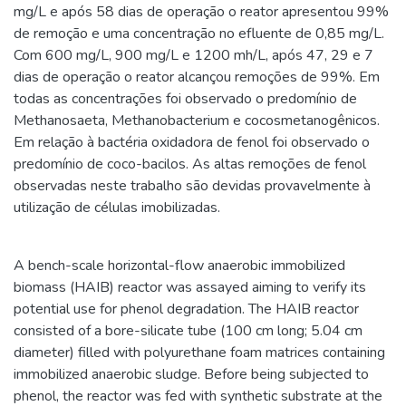
mg/L e após 58 dias de operação o reator apresentou 99%
de remoção e uma concentração no efluente de 0,85 mg/L.
Com 600 mg/L, 900 mg/L e 1200 mh/L, após 47, 29 e 7
dias de operação o reator alcançou remoções de 99%. Em
todas as concentrações foi observado o predomínio de
Methanosaeta, Methanobacterium e cocosmetanogênicos.
Em relação à bactéria oxidadora de fenol foi observado o
predomínio de coco-bacilos. As altas remoções de fenol
observadas neste trabalho são devidas provavelmente à
utilização de células imobilizadas.
A bench-scale horizontal-flow anaerobic immobilized
biomass (HAIB) reactor was assayed aiming to verify its
potential use for phenol degradation. The HAIB reactor
consisted of a bore-silicate tube (100 cm long; 5.04 cm
diameter) filled with polyurethane foam matrices containing
immobilized anaerobic sludge. Before being subjected to
phenol, the reactor was fed with synthetic substrate at the