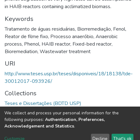
in HAIB reactors containing acclimatized biomass.
Keywords
Tratamento de águas residuárias
,
Biorremediação
,
Fenol
,
Reator de filme fixo
,
Processo anaeróbio
,
Anaerobic
process
,
Phenol
,
HAIB reactor
,
Fixed-bed reactor
,
Bioremediation
,
Wastewater treatment
URI
http://www.teses.usp.br/teses/disponiveis/18/18138/tde-
30012017-093926/
Collections
Teses e Dissertações (BDTD USP)
We collect and process your personal information for the
Full item page
following purposes:
Authentication, Preferences,
Acknowledgement and Statistics
.
DSpace software
copyright © 2002-2026
LYRASIS
Customize
Decline
That's ok