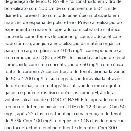
degradação de fenol. O RAHLF foi construído em vidro de
borosilicato com 100 cm de comprimento e 5,04 cm de
diâmetro, preenchido com lodo anaeróbio imobilizado em
matrizes de espuma de poliuretano. Prévio à realização do
experimento o reator foi operado com substrato sintético,
contendo como fontes de carbono glicose, ácido acético e
ácido fórmico, atingida a estabilização da matéria orgânica
para uma carga orgânica de 1028 mg/L, correspondente a
uma remoção de DQO de 98%, foi iniciada a adição de fenol
começando com uma concentração de 50 mg/L como única
fonte de carbono. A concentração de fenol adicionada variou
de 50 a 1200 mg/L e sua degradação foi avaliada através
de determinação cromatográfica, utilizando cromatografia
gasosa e parâmetros físico-químicos como pH, ácidos
voláteis, alcalinidade e DQO. O RAHLF foi operado com um
tempo de detenção hidráulica (TDH) de 12,3 horas. Com 50
mg/L, após 33 dias o reator atingiu uma remoção de fenol
de 97%. Com 100 mg/L e depois de 148 dias de operação
não foi detectado fenol no efluente do reator. Com 300