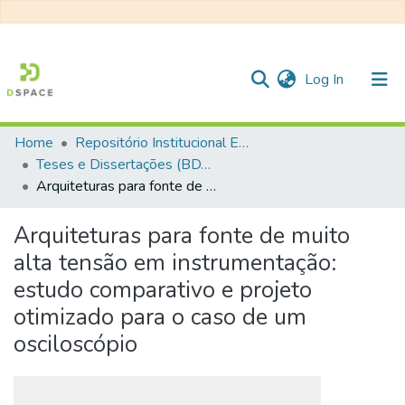
(current)
Log In
Home
Repositório Institucional EESC
Communities & Collections
Teses e Dissertações (BDTD USP)
Arquiteturas para fonte de muito alta tensão em instrumentação: estudo comparativo e projeto otimizado para o caso de um osciloscópio
All of DSpace
Statistics
Arquiteturas para fonte de muito
alta tensão em instrumentação:
estudo comparativo e projeto
otimizado para o caso de um
osciloscópio