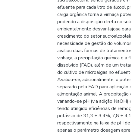
sucroalcooleira, sendo gerados em mé
efluente para cada litro de álcool p
carga orgânica torna a vinhaça potenci
podendo a disposição direta no solo 
ambientalmente desvantajosa para es
crescimento do setor sucroalcooleiro 
necessidade de gestão do volumoso 
avaliou duas formas de tratamentos f
vinhaça, a precipitação química e a flo
dissolvido (FAD), além de um tratame
do cultivo de microalgas no efluente
Avaliou-se, adicionalmente, o potencia
separado pela FAD para aplicação c
alimentação animal. A precipitação qu
variando-se pH (via adição NaOH) e 
tendo atingido eficiências de remoçã
potássio de 31,3 ± 3,4%, 7,8 ± 4,1%
respectivamente na faixa de pH de 8
apenas o parâmetro dosagem apresen