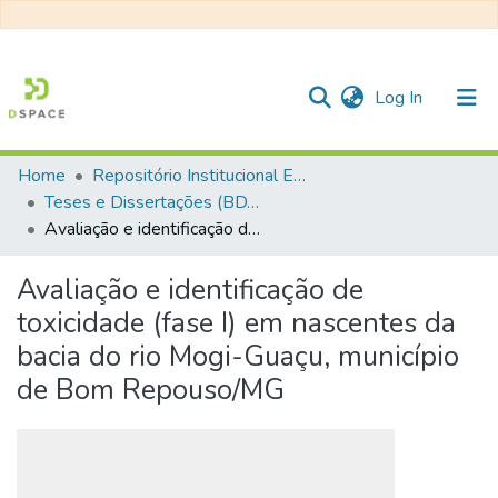
(current)
Log In
Home
Repositório Institucional EESC
Communities & Collections
Teses e Dissertações (BDTD USP)
Avaliação e identificação de toxicidade (fase I) em nascentes da bacia do rio Mogi-Guaçu, município de Bom Repouso/MG
All of DSpace
Statistics
Avaliação e identificação de
toxicidade (fase I) em nascentes da
bacia do rio Mogi-Guaçu, município
de Bom Repouso/MG