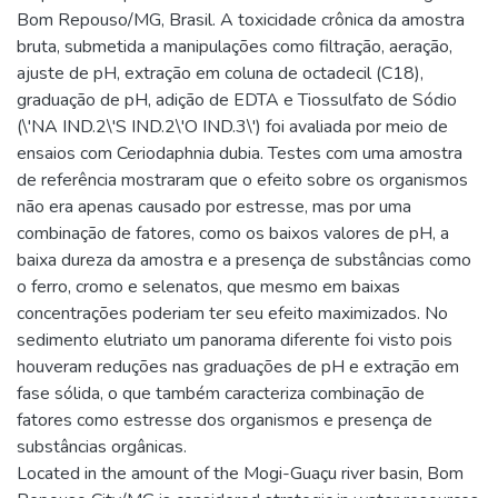
Bom Repouso/MG, Brasil. A toxicidade crônica da amostra
bruta, submetida a manipulações como filtração, aeração,
ajuste de pH, extração em coluna de octadecil (C18),
graduação de pH, adição de EDTA e Tiossulfato de Sódio
(\'NA IND.2\'S IND.2\'O IND.3\') foi avaliada por meio de
ensaios com Ceriodaphnia dubia. Testes com uma amostra
de referência mostraram que o efeito sobre os organismos
não era apenas causado por estresse, mas por uma
combinação de fatores, como os baixos valores de pH, a
baixa dureza da amostra e a presença de substâncias como
o ferro, cromo e selenatos, que mesmo em baixas
concentrações poderiam ter seu efeito maximizados. No
sedimento elutriato um panorama diferente foi visto pois
houveram reduções nas graduações de pH e extração em
fase sólida, o que também caracteriza combinação de
fatores como estresse dos organismos e presença de
substâncias orgânicas.
Located in the amount of the Mogi-Guaçu river basin, Bom