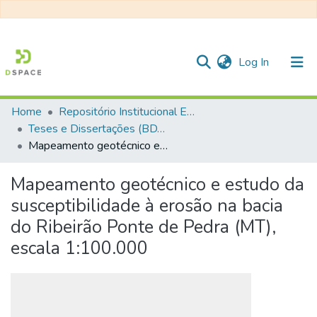
(current)
Log In
Home
Repositório Institucional EESC
Communities & Collections
Teses e Dissertações (BDTD USP)
Mapeamento geotécnico e estudo da susceptibilidade à erosão na bacia do Ribeirão Ponte de Pedra (MT), escala 1:100.000
All of DSpace
Statistics
Mapeamento geotécnico e estudo da
susceptibilidade à erosão na bacia
do Ribeirão Ponte de Pedra (MT),
escala 1:100.000