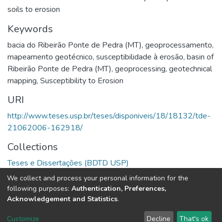
soils to erosion
Keywords
bacia do Ribeirão Ponte de Pedra (MT)
,
geoprocessamento
,
mapeamento geotécnico
,
susceptibilidade à erosão
,
basin of
Ribeirão Ponte de Pedra (MT)
,
geoprocessing
,
geotechnical
mapping
,
Susceptibility to Erosion
URI
http://www.teses.usp.br/teses/disponiveis/18/18132/tde-
21062006-162918/
Collections
Teses e Dissertações (BDTD USP)
We collect and process your personal information for the
Full item page
following purposes:
Authentication, Preferences,
Acknowledgement and Statistics
.
DSpace software
copyright © 2002-2026
LYRASIS
Customize
Decline
That's ok