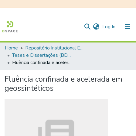
(current)
Log In
Home
Repositório Institucional EESC
Communities & Collections
Teses e Dissertações (BDTD USP)
Fluência confinada e acelerada em geossintéticos
All of DSpace
Statistics
Fluência confinada e acelerada em
geossintéticos