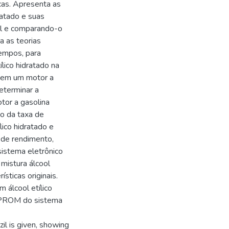
cas. Apresenta as
ratado e suas
el e comparando-o
za as teorias
empos, para
ílico hidratado na
o em um motor a
eterminar a
tor a gasolina
ão da taxa de
lico hidratado e
 de rendimento,
istema eletrônico
mistura álcool
ísticas originais.
 álcool etílico
a EPROM do sistema
zil is given, showing