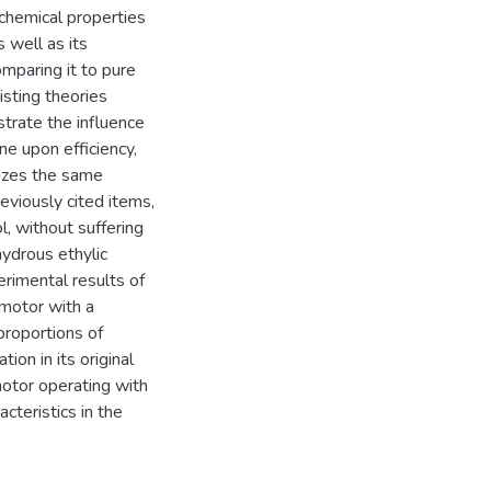
chemical properties
 well as its
omparing it to pure
isting theories
trate the influence
ne upon efficiency,
lizes the same
eviously cited items,
l, without suffering
hydrous ethylic
rimental results of
 motor with a
 proportions of
ion in its original
motor operating with
acteristics in the