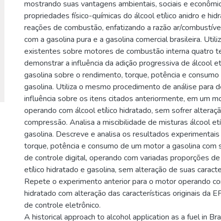
mostrando suas vantagens ambientais, sociais e econômi
propriedades físico-químicas do álcool etílico anidro e hid
reações de combustão, enfatizando a razão ar/combustív
com a gasolina pura e a gasolina comercial brasileira. Utili
existentes sobre motores de combustão interna quatro t
demonstrar a influência da adição progressiva de álcool et
gasolina sobre o rendimento, torque, potência e consum
gasolina. Utiliza o mesmo procedimento de análise para d
influência sobre os itens citados anteriormente, em um mo
operando com álcool etílico hidratado, sem sofrer alteraç
compressão. Analisa a miscibilidade de misturas álcool etí
gasolina. Descreve e analisa os resultados experimentais
torque, potência e consumo de um motor a gasolina com s
de controle digital, operando com variadas proporções de 
etílico hidratado e gasolina, sem alteração de suas caracter
Repete o experimento anterior para o motor operando com
hidratado com alteração das características originais d
de controle eletrônico.
A historical approach to alcohol application as a fuel in Bra