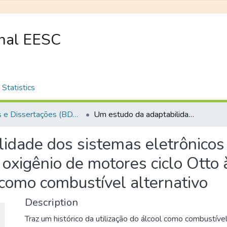
onal EESC
Statistics
Teses e Dissertações (BDTD USP)
Um estudo da adaptabilidade dos sistemas eletrônicos de controle de malha fechada pelo sensor de oxigênio de motores ciclo Otto à gasolina ao receber álcool etílico hidratado como combustível alternativo
idade dos sistemas eletrônicos
oxigênio de motores ciclo Otto 
o como combustível alternativo
Description
Traz um histórico da utilização do álcool como combustível