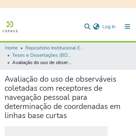
(current)
Log In
Home
Repositório Institucional EESC
Communities & Collections
Teses e Dissertações (BDTD USP)
Avaliação do uso de observáveis coletadas com receptores de navegação pessoal para determinação de coordenadas em linhas base curtas
All of DSpace
Statistics
Avaliação do uso de observáveis
coletadas com receptores de
navegação pessoal para
determinação de coordenadas em
linhas base curtas