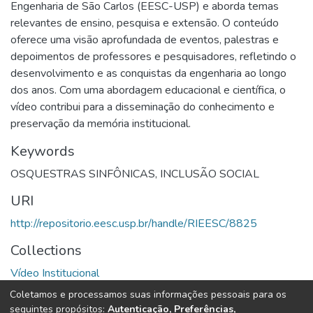
Engenharia de São Carlos (EESC-USP) e aborda temas
relevantes de ensino, pesquisa e extensão. O conteúdo
oferece uma visão aprofundada de eventos, palestras e
depoimentos de professores e pesquisadores, refletindo o
desenvolvimento e as conquistas da engenharia ao longo
dos anos. Com uma abordagem educacional e científica, o
vídeo contribui para a disseminação do conhecimento e
preservação da memória institucional.
Keywords
OSQUESTRAS SINFÔNICAS
,
INCLUSÃO SOCIAL
URI
http://repositorio.eesc.usp.br/handle/RIEESC/8825
Collections
Vídeo Institucional
Coletamos e processamos suas informações pessoais para os
Full item page
seguintes propósitos:
Autenticação, Preferências,