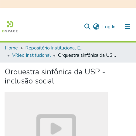
(current)
Log In
Home
Repositório Institucional EESC
Communities & Collections
Vídeo Institucional
Orquestra sinfônica da USP - inclusão social
All of DSpace
Orquestra sinfônica da USP -
Statistics
inclusão social