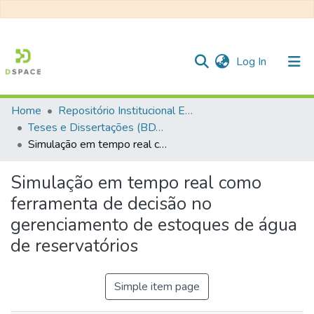
(current)
Log In
Home
Repositório Institucional EESC
Communities & Collections
Teses e Dissertações (BDTD USP)
Simulação em tempo real como ferramenta de decisão no gerenciamento de estoques de água de reservatórios
All of DSpace
Statistics
Simulação em tempo real como
ferramenta de decisão no
gerenciamento de estoques de água
de reservatórios
Simple item page