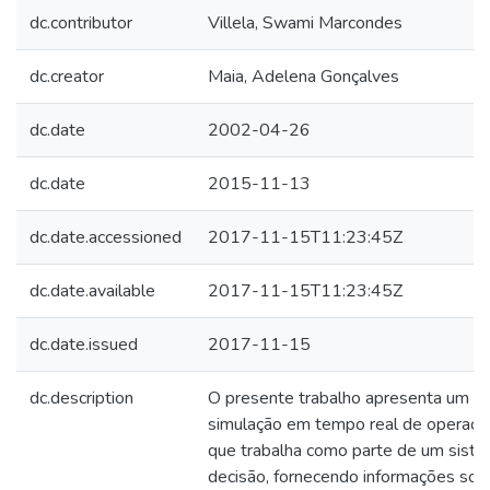
dc.contributor
Villela, Swami Marcondes
dc.creator
Maia, Adelena Gonçalves
dc.date
2002-04-26
dc.date
2015-11-13
dc.date.accessioned
2017-11-15T11:23:45Z
dc.date.available
2017-11-15T11:23:45Z
dc.date.issued
2017-11-15
dc.description
O presente trabalho apresenta um m
simulação em tempo real de operação
que trabalha como parte de um siste
decisão, fornecendo informações sobr