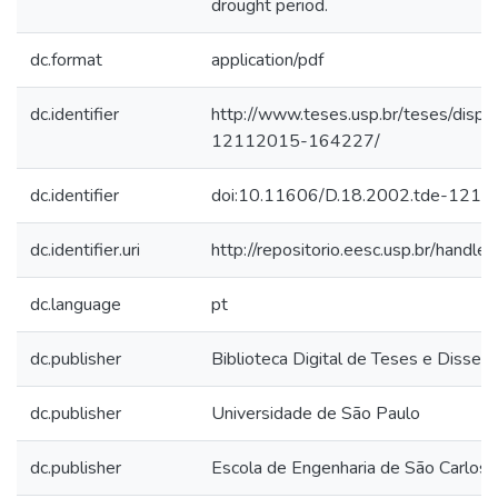
drought period.
dc.format
application/pdf
dc.identifier
http://www.teses.usp.br/teses/disp
12112015-164227/
dc.identifier
doi:10.11606/D.18.2002.tde-121
dc.identifier.uri
http://repositorio.eesc.usp.br/hand
dc.language
pt
dc.publisher
Biblioteca Digital de Teses e Disse
dc.publisher
Universidade de São Paulo
dc.publisher
Escola de Engenharia de São Carlos