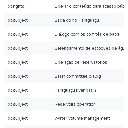
dc.rights
Liberar o conteúdo para acesso públi
dc.subject
Bacia do rio Paraguaçu
dc.subject
Diálogo com os comitês de bacia
dc.subject
Gerenciamento de estoques de água
dc.subject
Operação de reservatórios
dc.subject
Basin committee dialog
dc.subject
Paraguaçu river basin
dc.subject
Reservoirs operation
dc.subject
Water volume management