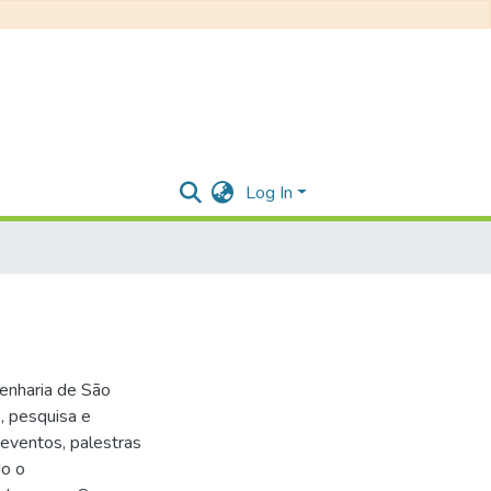
Log In
genharia de São
, pesquisa e
eventos, palestras
do o