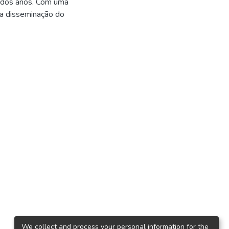
o dos anos. Com uma
a a disseminação do
We collect and process your personal information for the