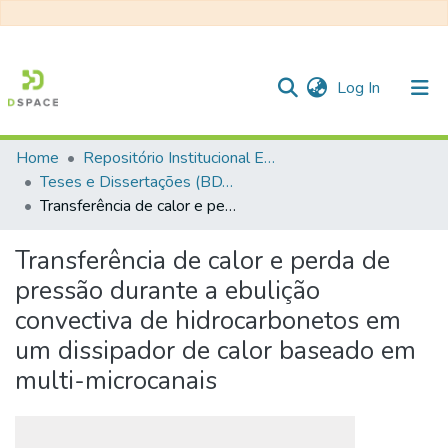
(current)
Log In
Home
Repositório Institucional EESC
Communities & Collections
Teses e Dissertações (BDTD USP)
Transferência de calor e perda de pressão durante a ebulição convectiva de hidrocarbonetos em um dissipador de calor baseado em multi-microcanais
All of DSpace
Statistics
Transferência de calor e perda de
pressão durante a ebulição
convectiva de hidrocarbonetos em
um dissipador de calor baseado em
multi-microcanais