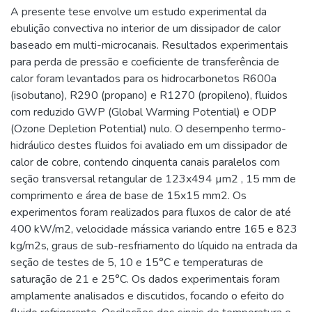
A presente tese envolve um estudo experimental da
ebulição convectiva no interior de um dissipador de calor
baseado em multi-microcanais. Resultados experimentais
para perda de pressão e coeficiente de transferência de
calor foram levantados para os hidrocarbonetos R600a
(isobutano), R290 (propano) e R1270 (propileno), fluidos
com reduzido GWP (Global Warming Potential) e ODP
(Ozone Depletion Potential) nulo. O desempenho termo-
hidráulico destes fluidos foi avaliado em um dissipador de
calor de cobre, contendo cinquenta canais paralelos com
seção transversal retangular de 123x494 µm2 , 15 mm de
comprimento e área de base de 15x15 mm2. Os
experimentos foram realizados para fluxos de calor de até
400 kW/m2, velocidade mássica variando entre 165 e 823
kg/m2s, graus de sub-resfriamento do líquido na entrada da
seção de testes de 5, 10 e 15°C e temperaturas de
saturação de 21 e 25°C. Os dados experimentais foram
amplamente analisados e discutidos, focando o efeito do