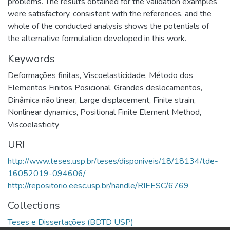
problems. The results obtained for the validation examples
were satisfactory, consistent with the references, and the
whole of the conducted analysis shows the potentials of
the alternative formulation developed in this work.
Keywords
Deformações finitas
,
Viscoelasticidade
,
Método dos
Elementos Finitos Posicional
,
Grandes deslocamentos
,
Dinâmica não linear
,
Large displacement
,
Finite strain
,
Nonlinear dynamics
,
Positional Finite Element Method
,
Viscoelasticity
URI
http://www.teses.usp.br/teses/disponiveis/18/18134/tde-
16052019-094606/
http://repositorio.eesc.usp.br/handle/RIEESC/6769
Collections
Teses e Dissertações (BDTD USP)