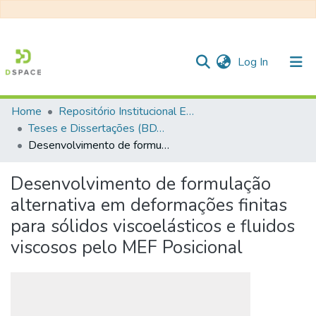
(current)
Log In
Home
Repositório Institucional EESC
Communities & Collections
Teses e Dissertações (BDTD USP)
Desenvolvimento de formulação alternativa em deformações finitas para sólidos viscoelásticos e fluidos viscosos pelo MEF Posicional
All of DSpace
Statistics
Desenvolvimento de formulação
alternativa em deformações finitas
para sólidos viscoelásticos e fluidos
viscosos pelo MEF Posicional