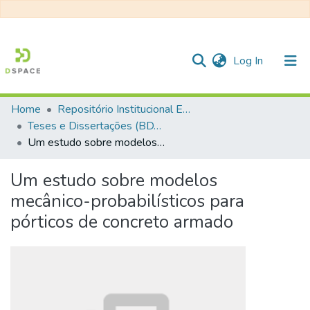
(current)
Log In
Home
Repositório Institucional EESC
Communities & Collections
Teses e Dissertações (BDTD USP)
Um estudo sobre modelos mecânico-probabilísticos para pórticos de concreto armado
All of DSpace
Statistics
Um estudo sobre modelos
mecânico-probabilísticos para
pórticos de concreto armado