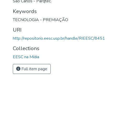
São Carlos - Parqtec.
Keywords
TECNOLOGIA - PREMIAÇÃO
URI
http://repositorio.eesc.usp.br/handle/RIEESC/8451
Collections
EESC na Mídia
Full item page