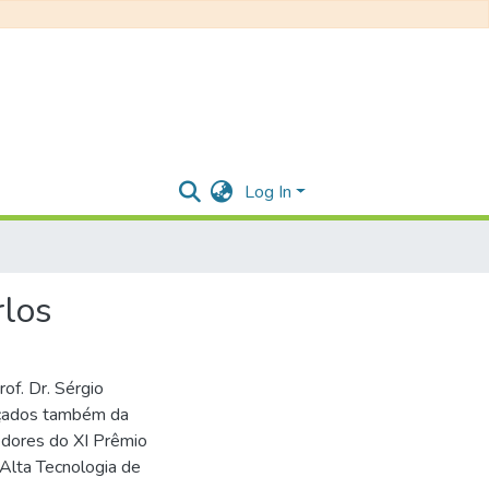
Log In
rlos
of. Dr. Sérgio
nçados também da
edores do XI Prêmio
Alta Tecnologia de