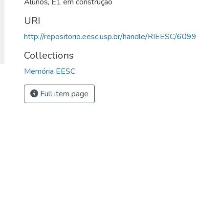
Alunos
,
E1 em construção
URI
http://repositorio.eesc.usp.br/handle/RIEESC/6099
Collections
Memória EESC
Full item page