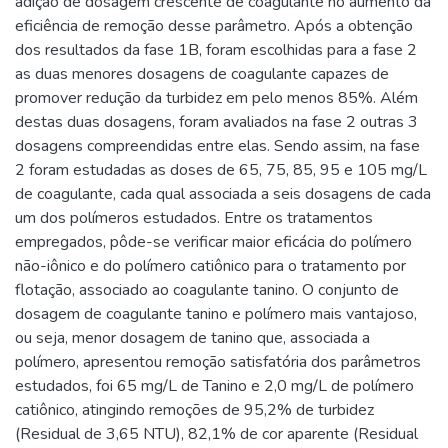
adição de dosagem crescente de coagulante no aumento da
eficiência de remoção desse parâmetro. Após a obtenção
dos resultados da fase 1B, foram escolhidas para a fase 2
as duas menores dosagens de coagulante capazes de
promover redução da turbidez em pelo menos 85%. Além
destas duas dosagens, foram avaliados na fase 2 outras 3
dosagens compreendidas entre elas. Sendo assim, na fase
2 foram estudadas as doses de 65, 75, 85, 95 e 105 mg/L
de coagulante, cada qual associada a seis dosagens de cada
um dos polímeros estudados. Entre os tratamentos
empregados, pôde-se verificar maior eficácia do polímero
não-iônico e do polímero catiônico para o tratamento por
flotação, associado ao coagulante tanino. O conjunto de
dosagem de coagulante tanino e polímero mais vantajoso,
ou seja, menor dosagem de tanino que, associada a
polímero, apresentou remoção satisfatória dos parâmetros
estudados, foi 65 mg/L de Tanino e 2,0 mg/L de polímero
catiônico, atingindo remoções de 95,2% de turbidez
(Residual de 3,65 NTU), 82,1% de cor aparente (Residual