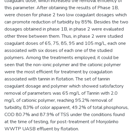
coagulant dose, which increased the removal efficiency of
this parameter. After obtaining the results of Phase 1B,
were chosen for phase 2 two low coagulant dosages which
can promote reduction of turbidity by 85%. Besides the two
dosages obtained in phase 1B, in phase 2 were evaluated
other three between them. Thus, in phase 2 were studied
coagulant doses of 65, 75, 85, 95 and 105 mg/L, each one
associated with six doses of each one of the studied
polymers. Among the treatments employed, it could be
seen that the non-ionic polymer and the cationic polymer
were the most efficient for treatment by coagulation
associated with tannin in flotation. The set of tannin
coagulant dosage and polymer which showed satisfactory
removal of parameters was 65 mg/L of Tannin with 2.0
mg/L of cationic polymer, reaching 95.2% removal of
turbidity, 83% of color apparent, 49.2% of total phosphorus,
COD 80.7% and 87.9% of TSS under the conditions found
at the time of testing, for post-treatment of Monjolinho
WWTP UASB effluent by flotation.