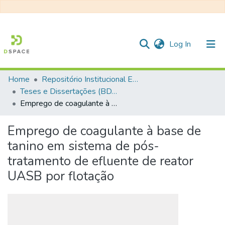
(current)
Log In
Home
Repositório Institucional EESC
Communities & Collections
Teses e Dissertações (BDTD USP)
Emprego de coagulante à base de tanino em sistema de pós-tratamento de efluente de reator UASB por flotação
All of DSpace
Statistics
Emprego de coagulante à base de
tanino em sistema de pós-
tratamento de efluente de reator
UASB por flotação