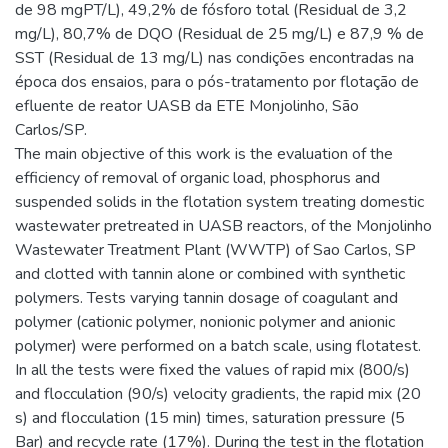
de 98 mgPT/L), 49,2% de fósforo total (Residual de 3,2
mg/L), 80,7% de DQO (Residual de 25 mg/L) e 87,9 % de
SST (Residual de 13 mg/L) nas condições encontradas na
época dos ensaios, para o pós-tratamento por flotação de
efluente de reator UASB da ETE Monjolinho, São
Carlos/SP.
The main objective of this work is the evaluation of the
efficiency of removal of organic load, phosphorus and
suspended solids in the flotation system treating domestic
wastewater pretreated in UASB reactors, of the Monjolinho
Wastewater Treatment Plant (WWTP) of Sao Carlos, SP
and clotted with tannin alone or combined with synthetic
polymers. Tests varying tannin dosage of coagulant and
polymer (cationic polymer, nonionic polymer and anionic
polymer) were performed on a batch scale, using flotatest.
In all the tests were fixed the values of rapid mix (800/s)
and flocculation (90/s) velocity gradients, the rapid mix (20
s) and flocculation (15 min) times, saturation pressure (5
Bar) and recycle rate (17%). During the test in the flotation