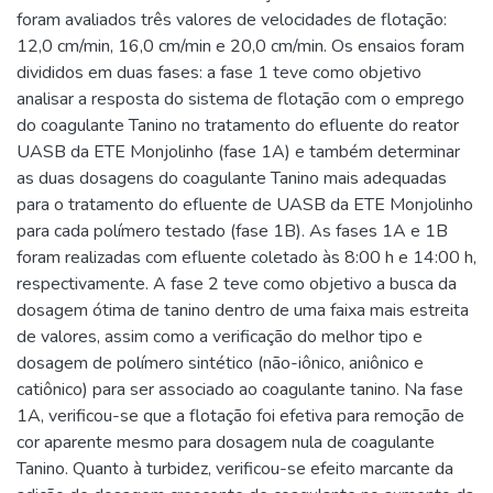
foram avaliados três valores de velocidades de flotação:
12,0 cm/min, 16,0 cm/min e 20,0 cm/min. Os ensaios foram
divididos em duas fases: a fase 1 teve como objetivo
analisar a resposta do sistema de flotação com o emprego
do coagulante Tanino no tratamento do efluente do reator
UASB da ETE Monjolinho (fase 1A) e também determinar
as duas dosagens do coagulante Tanino mais adequadas
para o tratamento do efluente de UASB da ETE Monjolinho
para cada polímero testado (fase 1B). As fases 1A e 1B
foram realizadas com efluente coletado às 8:00 h e 14:00 h,
respectivamente. A fase 2 teve como objetivo a busca da
dosagem ótima de tanino dentro de uma faixa mais estreita
de valores, assim como a verificação do melhor tipo e
dosagem de polímero sintético (não-iônico, aniônico e
catiônico) para ser associado ao coagulante tanino. Na fase
1A, verificou-se que a flotação foi efetiva para remoção de
cor aparente mesmo para dosagem nula de coagulante
Tanino. Quanto à turbidez, verificou-se efeito marcante da