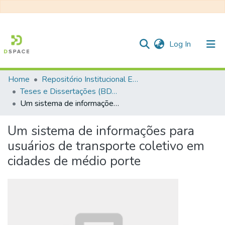
(current)
Log In
Home
Repositório Institucional EESC
Communities & Collections
Teses e Dissertações (BDTD USP)
Um sistema de informações para usuários de transporte coletivo em cidades de médio porte
All of DSpace
Statistics
Um sistema de informações para
usuários de transporte coletivo em
cidades de médio porte