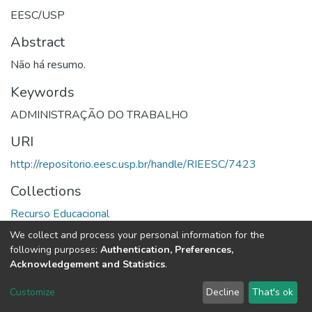
EESC/USP
Abstract
Não há resumo.
Keywords
ADMINISTRAÇÃO DO TRABALHO
URI
http://repositorio.eesc.usp.br/handle/RIEESC/7423
Collections
Recurso Educacional
We collect and process your personal information for the
Full item page
following purposes:
Authentication, Preferences,
Acknowledgement and Statistics
.
DSpace software
copyright © 2002-2026
LYRASIS
Customize
Decline
That's ok
Cookie settings
Send Feedback