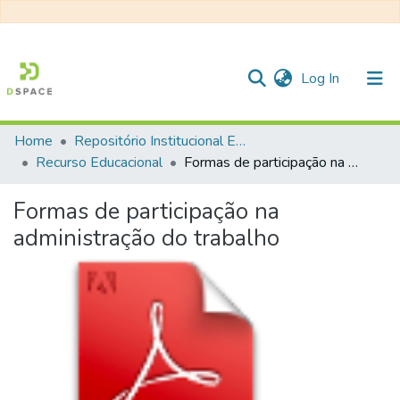
(current)
Log In
Home
Repositório Institucional EESC
Communities & Collections
Recurso Educacional
Formas de participação na administração do trabalho
All of DSpace
Formas de participação na
Statistics
administração do trabalho