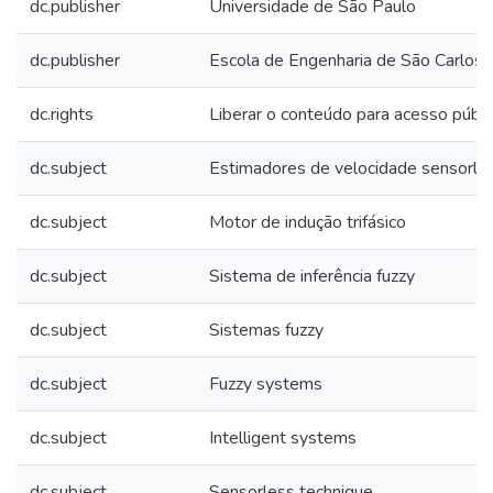
dc.publisher
Universidade de São Paulo
dc.publisher
Escola de Engenharia de São Carlos
dc.rights
Liberar o conteúdo para acesso públi
dc.subject
Estimadores de velocidade sensorle
dc.subject
Motor de indução trifásico
dc.subject
Sistema de inferência fuzzy
dc.subject
Sistemas fuzzy
dc.subject
Fuzzy systems
dc.subject
Intelligent systems
dc.subject
Sensorless technique