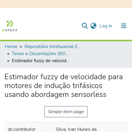
(current)
Log In
Home
Repositório Institucional EESC
Communities & Collections
Teses e Dissertações (BDTD USP)
Estimador fuzzy de velocidade para motores de indução trifásicos usando abordagem sensorless
All of DSpace
Statistics
Estimador fuzzy de velocidade para
motores de indução trifásicos
usando abordagem sensorless
Simple item page
dc.contributor
Silva, Ivan Nunes da