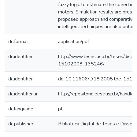
fuzzy logic to estimate the speed in 
motors. Simulation results are presen
proposed approach and comparative 
intelligent techniques are also outline
dc.format
application/pdf
dc.identifier
http://www.teses.usp.br/teses/disp
15102008-135246/
dc.identifier
doi:10.11606/D.18.2008.tde-151
dc.identifier.uri
http://repositorio.eesc.usp.br/hand
dc.language
pt
dc.publisher
Biblioteca Digital de Teses e Disse