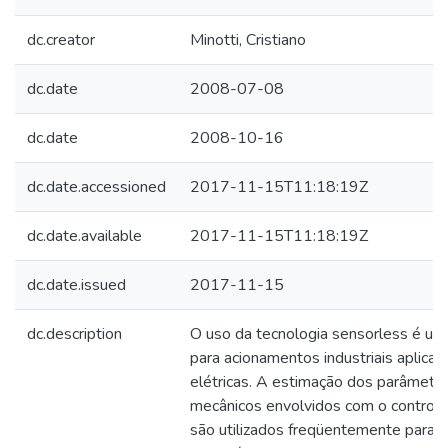
dc.creator
Minotti, Cristiano
dc.date
2008-07-08
dc.date
2008-10-16
dc.date.accessioned
2017-11-15T11:18:19Z
dc.date.available
2017-11-15T11:18:19Z
dc.date.issued
2017-11-15
dc.description
O uso da tecnologia sensorless é um
para acionamentos industriais aplic
elétricas. A estimação dos parâmetro
mecânicos envolvidos com o controle
são utilizados freqüentemente para s