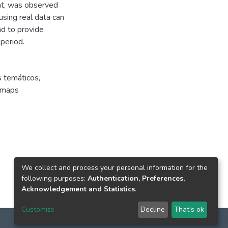
hat, was observed
sing real data can
nd to provide
 period.
 temáticos
,
 maps
We collect and process your personal information for the
following purposes:
Authentication, Preferences,
Acknowledgement and Statistics
.
Customize
Decline
That's ok