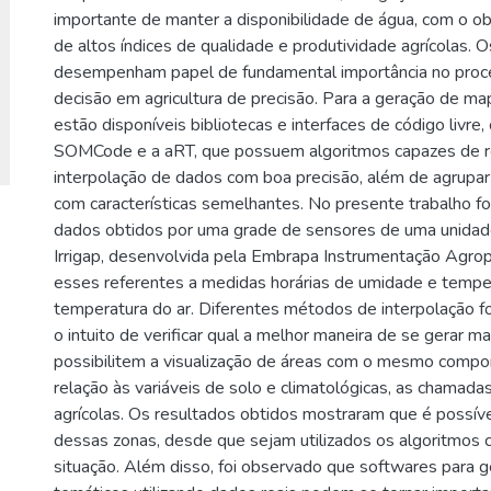
importante de manter a disponibilidade de água, com o o
de altos índices de qualidade e produtividade agrícolas.
desempenham papel de fundamental importância no pro
decisão em agricultura de precisão. Para a geração de ma
estão disponíveis bibliotecas e interfaces de código livre,
SOMCode e a aRT, que possuem algoritmos capazes de re
interpolação de dados com boa precisão, além de agrupa
com características semelhantes. No presente trabalho fo
dados obtidos por uma grade de sensores de uma unidade
Irrigap, desenvolvida pela Embrapa Instrumentação Agrop
esses referentes a medidas horárias de umidade e tempe
temperatura do ar. Diferentes métodos de interpolação fo
o intuito de verificar qual a melhor maneira de se gerar m
possibilitem a visualização de áreas com o mesmo comp
relação às variáveis de solo e climatológicas, as chamad
agrícolas. Os resultados obtidos mostraram que é possível
dessas zonas, desde que sejam utilizados os algoritmos 
situação. Além disso, foi observado que softwares para 