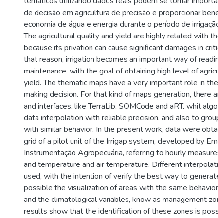
temáticos utilizando dados reais podem se tornar import
de decisão em agricultura de precisão e proporcionar ben
economia de água e energia durante o período de irrigação
The agricultural quality and yield are highly related with t
because its privation can cause significant damages in crit
that reason, irrigation becomes an important way of read
maintenance, with the goal of obtaining high level of agricu
yield. The thematic maps have a very important role in the 
making decision. For that kind of maps generation, there ar
and interfaces, like TerraLib, SOMCode and aRT, whit alg
data interpolation with reliable precision, and also to gro
with similar behavior. In the present work, data were obt
grid of a pilot unit of the Irrigap system, developed by E
Instrumentação Agropecuária, referring to hourly measures
and temperature and air temperature. Different interpol
used, with the intention of verify the best way to gener
possible the visualization of areas with the same behavior 
and the climatological variables, know as management zo
results show that the identification of these zones is poss