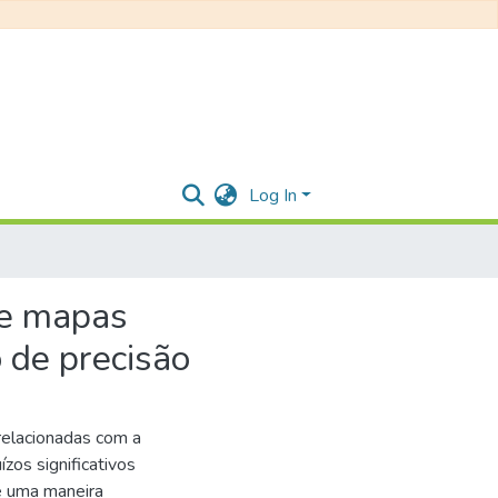
Log In
de mapas
 de precisão
relacionadas com a
ízos significativos
se uma maneira