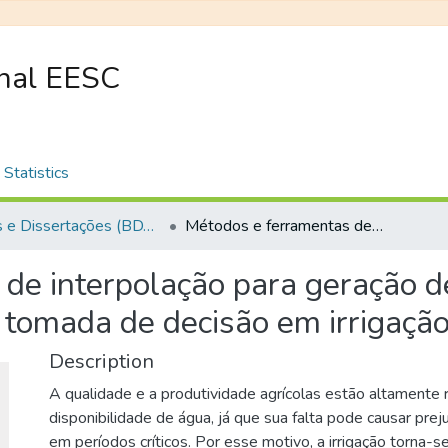
onal EESC
Statistics
Teses e Dissertações (BDTD USP)
Métodos e ferramentas de interpolação para geração de mapas georreferenciados para tomada de decisão em irrigação de precisão
 de interpolação para geração 
 tomada de decisão em irrigação
Description
A qualidade e a produtividade agrícolas estão altamente 
disponibilidade de água, já que sua falta pode causar preju
em períodos críticos. Por esse motivo, a irrigação torna-