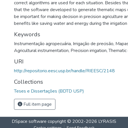
correct algorithms are used for each situation. Besides t
that the software developed to generate thematic maps u
be important for making decision in precision agriculture a
benefits like saving water and energy during the irrigation
Keywords
Instrumentação agropecuária
,
Irrigação de precisão
,
Mapas
Agricultural instrumentation
,
Precision irrigation
,
Thematic
URI
http://repositorio.eesc.usp.br/handle/RIEESC/2148
Collections
Teses e Dissertações (BDTD USP)
Full item page
DSpace software
copyright © 2002-2026
LYRASIS
Cookie settings
Send Feedback