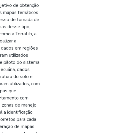
bjetivo de obtenção
 Os mapas temáticos
cesso de tomada de
pas desse tipo,
 como a TerraLib, a
alizar a
r dados em regiões
ram utilizados
 piloto do sistema
ecuária, dados
ratura do solo e
ram utilizados, com
apas que
ortamento com
as zonas de manejo
 a identificação
corretos para cada
geração de mapas