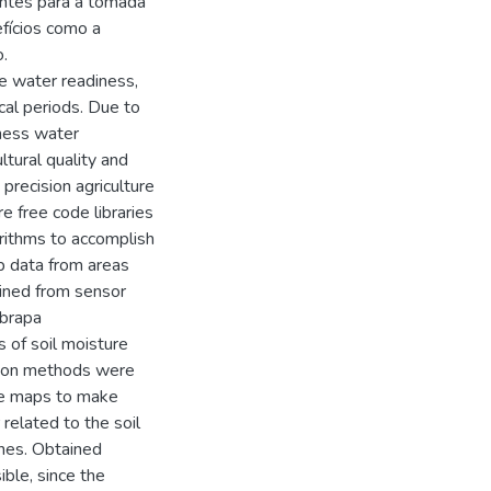
antes para a tomada
efícios como a
.
he water readiness,
ical periods. Due to
iness water
ltural quality and
precision agriculture
e free code libraries
orithms to accomplish
up data from areas
ained from sensor
mbrapa
 of soil moisture
ation methods were
ate maps to make
related to the soil
nes. Obtained
ible, since the